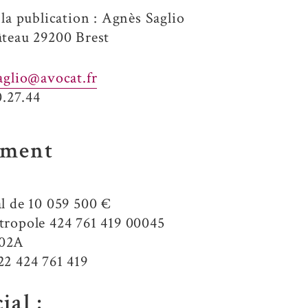
 la publication : Agnès Saglio
âteau 29200 Brest
aglio@avocat.fr
0.27.44
ement
l de 10 059 500 €
tropole 424 761 419 00045
202A
22 424 761 419
cial :