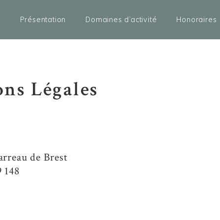
Présentation
Domaines d’activité
Honoraires
ns Légales
arreau de Brest
9 148