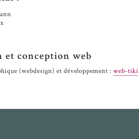
mann
ix
n et conception web
phique (webdesign) et développement :
web-tiki