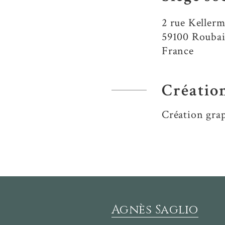
2 rue Keller
59100 Rouba
France
Créatio
Création gra
Agnès Saglio