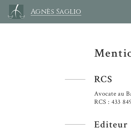
Agnès Saglio
Mentio
RCS
Avocate au B
RCS : 433 84
Editeur