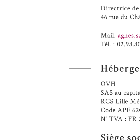
Directrice de
46 rue du Ch
Mail:
agnes.s
Tél. : 02.98.8
Héberg
OVH
SAS au capita
RCS Lille Mé
Code APE 6
N° TVA : FR 
Siège so